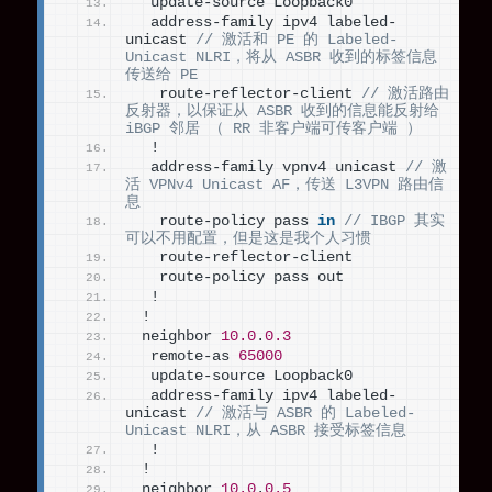
  update-source Loopback0
  address-family ipv4 labeled-
unicast 
// 激活和 PE 的 Labeled-
Unicast NLRI，将从 ASBR 收到的标签信息
传送给 PE
   route-reflector-client 
// 激活路由
反射器，以保证从 ASBR 收到的信息能反射给 
iBGP 邻居 （ RR 非客户端可传客户端 ）
  !
  address-family vpnv4 unicast 
// 激
活 VPNv4 Unicast AF，传送 L3VPN 路由信
息
   route-policy pass 
in
// IBGP 其实
可以不用配置，但是这是我个人习惯
   route-reflector-client
   route-policy pass out
  !
 !
 neighbor 
10.0
.
0.3
  remote-as 
65000
  update-source Loopback0
  address-family ipv4 labeled-
unicast 
// 激活与 ASBR 的 Labeled-
Unicast NLRI，从 ASBR 接受标签信息
  !
 !
 neighbor 
10.0
.
0.5