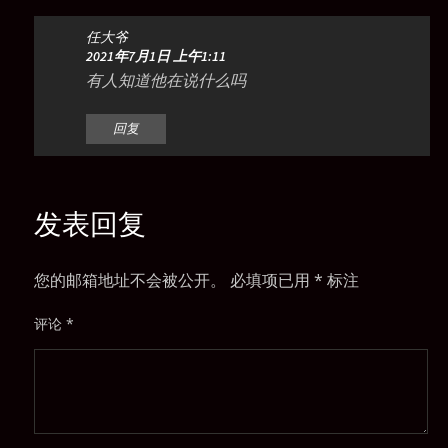
Routing 的 MPLS VPN Option-C.2
》
任大爷
有1个想法
2021年7月1日 上午1:11
有人知道他在说什么吗
回复
发表回复
您的邮箱地址不会被公开。
必填项已用
*
标注
评论
*