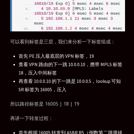
16010
/
19
 Exp 
0
]
5
 msec 
4
 msec 
6
 msec
4
10.10
.
89
.
9
[
MPLS: Labels 
16010
/
19
 Exp 
0
]
6
 msec 
5
 msec 
4
 msec
5
192.168
.
1
.
1
11
 msec 
3
 msec 
3
msec
6
192.168
.
1
.
2
4
 msec 
4
 msec 
4
 msec
可以看到标签是三层，我们来分析一下标签组成：
首先 PE 压入最底层的 VPN 标签，19
查看 VPN 路由的下一跳 10.0.0.10，携带 MPLS 标签
18，压入中间标签
再查看 10.0.0.10 的下一跳是 10.0.0.5，lookup 可知
SR 标签为 16005，压入
所以路径标签是 16005 | 18 | 19
再讲一下转发过程：
首先根据 16005 转发到 ASBR R5（倒数第二跳弹掉