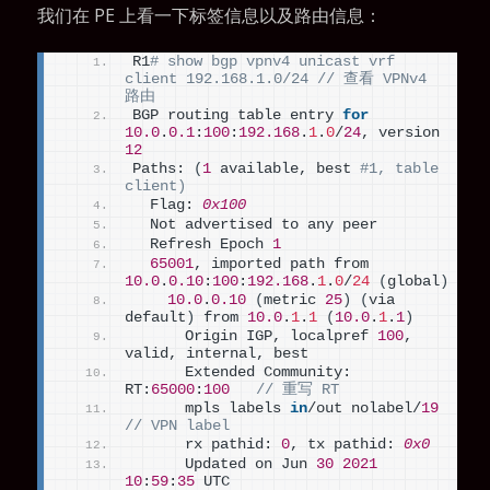
我们在 PE 上看一下标签信息以及路由信息：
R1
# show bgp vpnv4 unicast vrf 
client 192.168.1.0/24 // 查看 VPNv4 
路由
BGP routing table entry 
for
10.0
.
0.1
:
100
:
192.168
.
1
.
0
/
24
, version 
12
Paths: 
(
1
 available, best 
#1, table 
client)
  Flag: 
0x100
  Not advertised to any peer
  Refresh Epoch 
1
65001
, imported path from 
10.0
.
0.10
:
100
:
192.168
.
1
.
0
/
24
(
global
)
10.0
.
0.10
(
metric 
25
)
(
via 
default
)
 from 
10.0
.
1
.
1
(
10.0
.
1
.
1
)
      Origin IGP, localpref 
100
, 
valid, internal, best
      Extended Community: 
RT:
65000
:
100
// 重写 RT
      mpls labels 
in
/out nolabel/
19
// VPN label
      rx pathid: 
0
, tx pathid: 
0x0
      Updated on Jun 
30
2021
10
:
59
:
35
 UTC