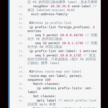
定 PE 的环回口路由携带 label，其余不携带
  neighbor 
10.10
.
36
.
6
 send-label 
// 
激活 labeled-unicast NLRI
 exit-address-family
R3
#show ip prefix-list
ip prefix-list foreign_prefixes: 
2
entries
   seq 
5
 permit 
10.0
.
0.10
/
32
// 匹配
对方 PE 的环回口路由
   seq 
10
 permit 
10.0
.
1
.
2
/
32
// 匹配
对方的 RR 环回口路由
ip prefix-list set-label: 
1
 entries
   seq 
5
 permit 
10.0
.
0.1
/
32
// 发送
给对方的时候，只有该路由（我方 PE 的环回
口路由）携带 label
R3
#show route-map set-label
route-map set-label, permit, 
sequence 
100
  Match clauses:
    ip address prefix-lists: set-
label
  Set clauses:
    mpls label 
// match prefix-list 
后设置 mpls 标签