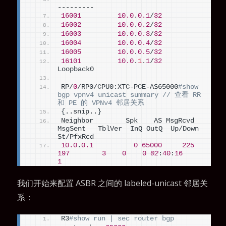
---------
16001
10.0
.
0.1
/
32
16002
10.0
.
0.2
/
32
16003
10.0
.
0.3
/
32
16004
10.0
.
0.4
/
32
16005
10.0
.
0.5
/
32
16101
10.0
.
1
.
1
/
32
Loopback0
RP/
0
/RP0/CPU0:XTC-PCE-AS65000
#show 
bgp vpnv4 unicast summary // 查看 RR 
和 PE 的 VPNv4 邻居关系
{
..snip..
}
Neighbor        Spk    AS MsgRcvd 
MsgSent   TblVer  InQ OutQ  Up/Down  
St/PfxRcd
10.0
.
0.1
0
65000
225
197
3
0
0
02
:
40
:
16
1
我们开始来配置 ASBR 之间的 labeled-unicast 邻居关
系：
R3
#show run | sec router bgp