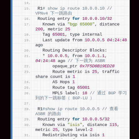
R1
# show ip route 10.0.0.10 //  
VPNv4 下一跳路由
Routing entry 
for
10.0
.
0.10
/
32
  Known via 
"bgp 65000"
, distance 
200
, metric 
25
  Tag 
65001
, type internal
  Last update from 
10.0
.
0.5
04
:
24
:
48
ago
  Routing Descriptor Blocks:
*
10.0
.
0.5
, from 
10.0
.
1
.
1
, 
04
:
24
:
48
 ago 
// 下一跳为 ASBR
      opaque_ptr 
0x7F5D8B19ED28
      Route metric is 
25
, traffic 
share count is 
1
      AS Hops 
1
      Route tag 
65001
      MPLS label: 
18
// 通过 BGP 学习
到的下一跳标签（ BGP-LU ）
R1
#show ip route 10.0.0.5 // 查看 
ASBR 的路由
Routing entry 
for
10.0
.
0.5
/
32
  Known via 
"isis"
, distance 
115
, 
metric 
25
, type level-
2
  Redistributing via isis 
1