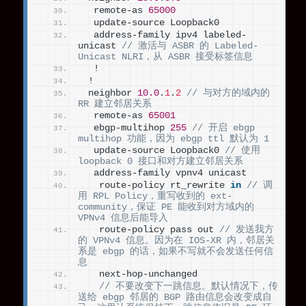
  remote-as 
65000
  update-source Loopback0
  address-family ipv4 labeled-
unicast 
// 激活与 ASBR 的 Labeled-
Unicast NLRI，从 ASBR 接受标签信息
  !
 !
 neighbor 
10.0
.
1
.
2
// 与对方的域内的 
RR 建立邻居关系
  remote-as 
65001
  ebgp-multihop 
255
// 开启 ebgp 
multihop 功能，因为 ebgp ttl 默认为 1
  update-source Loopback0 
// 使用 
loopback 0 接口和对方建立邻居关系
  address-family vpnv4 unicast
   route-policy rt_rewrite 
in
// 调
用 RPL Policy，重写收到的 ext-
community，保证 PE 能收到对方域内的 
VPNv4 信息后能导入
   route-policy pass out 
// 发送我方
的 VPNv4 信息。因为在 IOS-XR 内，邻居关
系是 ebgp 的话，如果不写就不会发送任何信
息
   next-hop-unchanged 
// 不要改变下一跳信息。默认情况下，传
送给 ebgp 邻居的 BGP 路由信息会改变成自