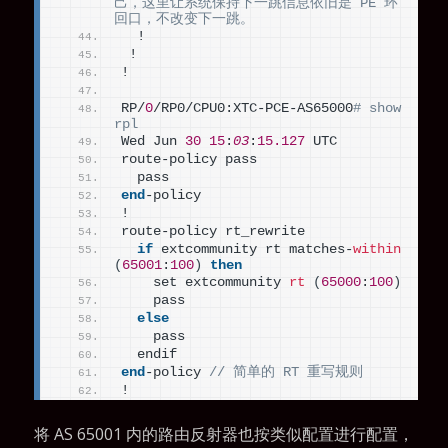
己，这里让系统保持下一跳信息依旧是 PE 环
回口，不改变下一跳。
  !
 !
!
RP/
0
/RP0/CPU0:XTC-PCE-AS65000
# show 
rpl
Wed Jun 
30
15
:
03
:
15.127
 UTC
route-policy pass
  pass
end
-policy
!
route-policy rt_rewrite
if
 extcommunity rt matches-
within
(
65001
:
100
)
then
    set extcommunity 
rt
(
65000
:
100
)
    pass
else
    pass
  endif
end
-policy 
// 简单的 RT 重写规则
!
将 AS 65001 内的路由反射器也按类似配置进行配置，