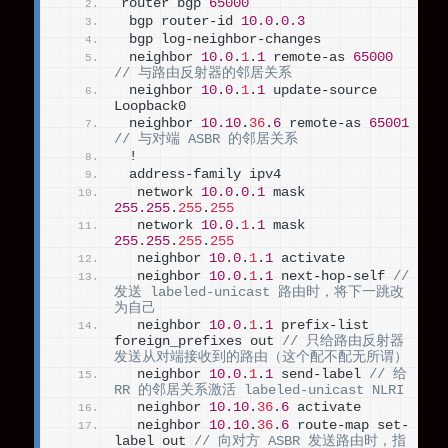
router bgp 
65000
 bgp router-id 
10.0
.
0.3
 bgp log-neighbor-changes
 neighbor 
10.0
.
1
.
1
 remote-as 
65000
// 与路由反射器的邻居关系
 neighbor 
10.0
.
1
.
1
 update-source 
Loopback0
 neighbor 
10.10
.
36
.
6
 remote-as 
65001
// 与对端 ASBR 的邻居关系
 !
 address-family ipv4
  network 
10.0
.
0.1
 mask 
255.255
.
255
.
255
  network 
10.0
.
1
.
1
 mask 
255.255
.
255
.
255
  neighbor 
10.0
.
1
.
1
 activate
  neighbor 
10.0
.
1
.
1
 next-hop-self 
// 
发送 labeled-unicast 路由时，将下一跳改
为自己
  neighbor 
10.0
.
1
.
1
 prefix-list 
foreign_prefixes out 
// 只给路由反射器
发送从对端接收到的路由（这个配不配无所谓）
  neighbor 
10.0
.
1
.
1
 send-label 
// 给 
RR 的邻居关系激活 labeled-unicast NLRI
  neighbor 
10.10
.
36
.
6
 activate
  neighbor 
10.10
.
36
.
6
 route-map set-
label out 
// 向对方 ASBR 发送路由时，指