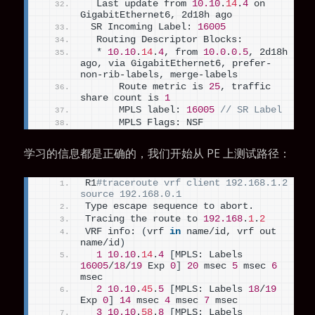
  Last update from 
10.10
.
14
.
4
 on 
GigabitEthernet6, 2d18h ago
 SR Incoming Label: 
16005
  Routing Descriptor Blocks:
*
10.10
.
14
.
4
, from 
10.0
.
0.5
, 2d18h 
ago, via GigabitEthernet6, prefer-
non-rib-labels, merge-labels
      Route metric is 
25
, traffic 
share count is 
1
      MPLS label: 
16005
// SR Label
      MPLS Flags: NSF
学习的信息都是正确的，我们开始从 PE 上测试路径：
R1
#traceroute vrf client 192.168.1.2 
source 192.168.0.1
Type escape sequence to abort.
Tracing the route to 
192.168
.
1
.
2
VRF info: 
(
vrf 
in
 name/id, vrf out 
name/id
)
1
10.10
.
14
.
4
[
MPLS: Labels 
16005
/
18
/
19
 Exp 
0
]
20
 msec 
5
 msec 
6
msec
2
10.10
.
45
.
5
[
MPLS: Labels 
18
/
19
Exp 
0
]
14
 msec 
4
 msec 
7
 msec
3
10.10
.
58
.
8
[
MPLS: Labels 