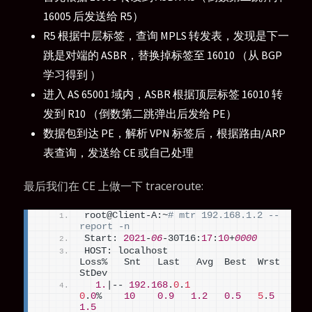
16005 后发送给 R5）
R5 根据中层标签，查询 MPLS 转发表，发现是下一
跳是对端的 ASBR，替换掉标签至 16010 （从 BGP
学习得到 ）
进入 AS 65001 域内，ASBR 根据顶层标签 16010 转
发到 R10 （倒数第二跳弹出后发给 PE）
数据包到达 PE，解析 VPN 标签后，根据路由/ARP
表查询，发送给 CE 或自己处理
最后我们在 CE 上做一下 traceroute:
root@Client-A:~
# mtr 192.168.1.2 --
report -n
Start: 
2021
-
06
-30T16:
17
:
10
+
0000
HOST: localhost                   
Loss%   Snt   Last   Avg  Best  Wrst 
StDev
1.
|-- 
192.168
.
0
.
1
0
.
0
%    
10
0.9
1.2
0.5
5
.
5
1.5