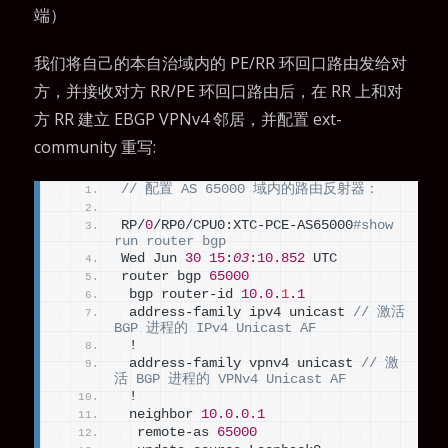
端）
我们将自己的本自治域内的 PE/RR 环回口路由发给对
方，并接收对方 RR/PE 环回口路由后，在 RR 上和对
方 RR 建立 EBGP VPNv4 邻居，并配置 ext-
community 重写:
// 配置 AS 65000 域内的路由反射器：
RP/
0
/RP0/CPU0:XTC-PCE-AS65000
#show 
run router bgp
Wed Jun 
30
15
:
03
:
10.852
 UTC
router bgp 
65000
 bgp router-id 
10.0
.
1
.
1
 address-family ipv4 unicast 
// 激活 
BGP 进程的 IPv4 Unicast AF
 !
 address-family vpnv4 unicast 
// 激
活 BGP 进程的 VPNv4 Unicast AF
 !
 neighbor 
10.0
.
0.1
  remote-as 
65000