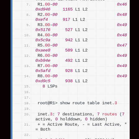
R1.
00
-
00
0x46
0xd946
1165
 L1 L2
R2.
00
-
00
0x48
0xef4
917
 L1 L2
R3.
00
-
00
0x49
0x5176
527
 L1 L2
R4.
00
-
00
0x48
0x5c9a
942
 L1 L2
R5.
00
-
00
0x47
0xaee8
589
 L1 L2
R6.
00
-
00
0x49
0xb94e
492
 L1 L2
R7.
00
-
00
0x49
0x5afd
928
 L1 L2
R8.
00
-
00
0x49
0xd9c5
938
 L1 L2
8
 LSPs
root@R1
>
 show route table inet.
3
inet.
3
: 
7
 destinations, 
7
routes
(
7
active, 
0
 holddown, 
0
 hidden
)
+ = Active Route, - = Last Active, 
*
= Both