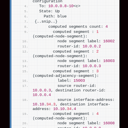
configuration
  To: 
10.0
.
0.8
-
10
<
c
>
  State: Up
    Path: blue 
{
..snip..
}
      computed segments count: 
4
        computed segment 
:
1
(
computed-node-segment
)
:
          node segment label: 
16002
          router-id: 
10.0
.
0.2
        computed segment 
:
2
(
computed-node-segment
)
:
          node segment label: 
16003
          router-id: 
10.0
.
0.3
        computed segment 
:
3
(
computed-adjacency-segment
)
:
          label: 
15003
          source router-id: 
10.0
.
0.3
, destination router-id: 
10.0
.
0.4
          source interface-address: 
10.10
.
34
.
3
, destination interface-
address: 
10.10
.
34
.
4
        computed segment 
:
4
(
computed-node-segment
)
:
          node segment label: 
16008