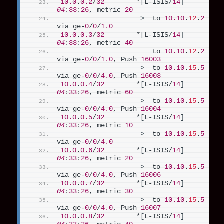
10.0
.
0.2
/
32
        *
[
L-ISIS/
14
]
04
:
33
:
26
, metric 
20
>
  to 
10.10
.
12
.
2
via ge-
0
/
0
/
1.0
10.0
.
0.3
/
32
        *
[
L-ISIS/
14
]
04
:
33
:
26
, metric 
40
                       to 
10.10
.
12
.
2
via ge-
0
/
0
/
1.0
, Push 
16003
>
  to 
10.10
.
15
.
5
via ge-
0
/
0
/
4.0
, Push 
16003
10.0
.
0.4
/
32
        *
[
L-ISIS/
14
]
04
:
33
:
26
, metric 
60
>
  to 
10.10
.
15
.
5
via ge-
0
/
0
/
4.0
, Push 
16004
10.0
.
0.5
/
32
        *
[
L-ISIS/
14
]
04
:
33
:
26
, metric 
10
>
  to 
10.10
.
15
.
5
via ge-
0
/
0
/
4.0
10.0
.
0.6
/
32
        *
[
L-ISIS/
14
]
04
:
33
:
26
, metric 
20
>
  to 
10.10
.
15
.
5
via ge-
0
/
0
/
4.0
, Push 
16006
10.0
.
0.7
/
32
        *
[
L-ISIS/
14
]
04
:
33
:
26
, metric 
30
>
  to 
10.10
.
15
.
5
via ge-
0
/
0
/
4.0
, Push 
16007
10.0
.
0.8
/
32
        *
[
L-ISIS/
14
]