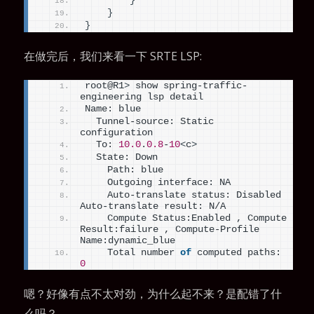
}
}
}
在做完后，我们来看一下 SRTE LSP:
root@R1
>
 show spring-traffic-
engineering lsp detail
Name: blue
  Tunnel-source: Static 
configuration
  To: 
10.0
.
0.8
-
10
<
c
>
  State: Down
    Path: blue
    Outgoing interface: NA
    Auto-translate status: Disabled 
Auto-translate result: N/A
    Compute Status:Enabled , Compute 
Result:failure , Compute-Profile 
Name:dynamic_blue
    Total number 
of
 computed paths: 
0
嗯？好像有点不太对劲，为什么起不来？是配错了什
么吗？