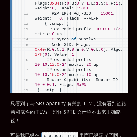
Flags:
0x34
(
F:
0
,B:
0
,V:
1
,L:
1
,S:
0
,P:
1
)
, 
Weight:
0
, Label: 
15001
      P2P IPv4 Adj-SID:   
15001
, 
Weight:   
0
, Flags: --VL-P
{
..snip..
}
    IP extended prefix: 
10.0
.
0.1
/
32
metric 
0
 up
8
 bytes 
of
 subtlvs
      Node SID, Flags: 
0x40
(
R:
0
,N:
1
,P:
0
,E:
0
,V:
0
,L:
0
)
, Algo: 
SPF
(
0
)
, Value: 
1
    IP extended prefix: 
10.10
.
12
.
0
/
24
 metric 
20
 up
    IP extended prefix: 
10.10
.
15
.
0
/
24
 metric 
10
 up
    Router Capability:  Router ID 
10.0
.
0.1
, Flags: 
0x00
{
..snip..
}
只看到了与 SR Capability 有关的 TLV，没有看到链路
亲和属性的 TLVs，难怪 SRTE 会计算不出来正确路
径！
可是我已经在
里面已经定义了啊，
protocol mpls