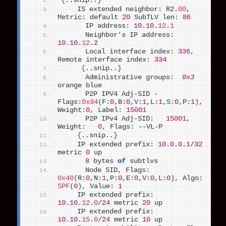
{
..snip..
}
    IS extended neighbor: R2.
00
, 
Metric: default 
20
 SubTLV len: 
86
      IP address: 
10.10
.
12
.
1
      Neighbor's IP address: 
10.10
.
12
.
2
      Local interface index: 
336
, 
Remote interface index: 
334
{
..snip..
}
      Administrative groups:  
0x3
orange blue
      P2P IPV4 Adj-SID - 
Flags:
0x34
(
F:
0
,B:
0
,V:
1
,L:
1
,S:
0
,P:
1
)
, 
Weight:
0
, Label: 
15001
      P2P IPv4 Adj-SID:   
15001
, 
Weight:   
0
, Flags: --VL-P
{
..snip..
}
    IP extended prefix: 
10.0
.
0.1
/
32
metric 
0
 up
8
 bytes 
of
 subtlvs
      Node SID, Flags: 
0x40
(
R:
0
,N:
1
,P:
0
,E:
0
,V:
0
,L:
0
)
, Algo: 
SPF
(
0
)
, Value: 
1
    IP extended prefix: 
10.10
.
12
.
0
/
24
 metric 
20
 up
    IP extended prefix: 
10.10
.
15
.
0
/
24
 metric 
10
 up