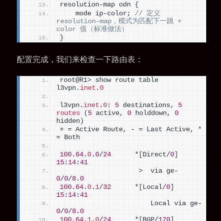
resolution-map odn 
{
    mode ip-color; 
// 定义 
resolution-map，模式为匹配下一跳 + 
color 值（标准做法）
}
配置完成，我们来检查一下路由表：
root@R1
>
 show route table 
l3vpn.
inet
.
0
l3vpn.
inet
.
0
: 
5
 destinations, 
5
routes
(
5
 active, 
0
 holddown, 
0
hidden
)
+ = Active Route, - = Last Active, 
*
= Both
100.64
.
0
.
0
/
24
      *
[
Direct/
0
]
15
:
14
:
41
>
  via ge-
0
/
0
/
8.0
100.64
.
0
.
1
/
32
      *
[
Local/
0
]
15
:
14
:
41
                       Local via ge-
0
/
0
/
8.0
100.64
.
1
.
0
/
24
      *
[
BGP/
170
]