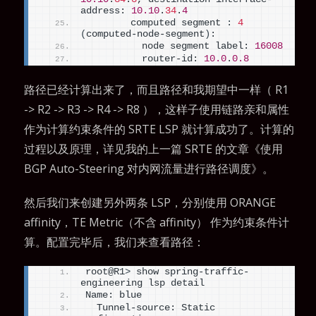
address: 
10.10
.
34
.
4
        computed segment 
:
4
(
computed-node-segment
)
:
          node segment label: 
16008
          router-id: 
10.0
.
0.8
路径已经计算出来了，而且路径和我期望中一样（ R1
-> R2 -> R3 -> R4 -> R8 ），这样子使用链路亲和属性
作为计算约束条件的 SRTE LSP 就计算成功了。计算的
过程以及原理，详见我的上一篇 SRTE 的文章
《使用
BGP Auto-Steering 对内网流量进行路径调度》
。
然后我们来创建另外两条 LSP，分别使用 ORANGE
affinity，TE Metric（不含 affinity） 作为约束条件计
算。配置完毕后，我们来查看路径：
root@R1
>
 show spring-traffic-
engineering lsp detail
Name: blue
  Tunnel-source: Static 