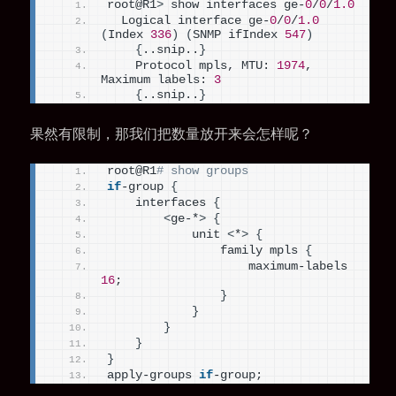
root@R1
>
 show interfaces ge-
0
/
0
/
1.0
  Logical interface ge-
0
/
0
/
1.0
(
Index 
336
)
(
SNMP ifIndex 
547
)
{
..snip..
}
    Protocol mpls, MTU: 
1974
, 
Maximum labels: 
3
{
..snip..
}
果然有限制，那我们把数量放开来会怎样呢？
root@R1
# show groups
if
-group 
{
    interfaces 
{
<
ge-*
>
{
            unit 
<
*
>
{
                family mpls 
{
                    maximum-labels 
16
;
}
}
}
}
}
apply-groups 
if
-group;