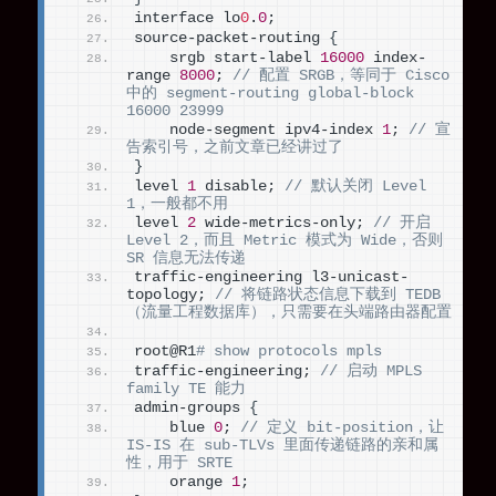
interface lo
0
.
0
;
source-packet-routing 
{
    srgb start-label 
16000
 index-
range 
8000
; 
// 配置 SRGB，等同于 Cisco 
中的 segment-routing global-block 
16000 23999
    node-segment ipv4-index 
1
; 
// 宣
告索引号，之前文章已经讲过了
}
level 
1
 disable; 
// 默认关闭 Level 
1，一般都不用
level 
2
 wide-metrics-only; 
// 开启 
Level 2，而且 Metric 模式为 Wide，否则 
SR 信息无法传递
traffic-engineering l3-unicast-
topology; 
// 将链路状态信息下载到 TEDB 
（流量工程数据库），只需要在头端路由器配置
root@R1
# show protocols mpls
traffic-engineering; 
// 启动 MPLS 
family TE 能力
admin-groups 
{
    blue 
0
; 
// 定义 bit-position，让 
IS-IS 在 sub-TLVs 里面传递链路的亲和属
性，用于 SRTE
    orange 
1
;