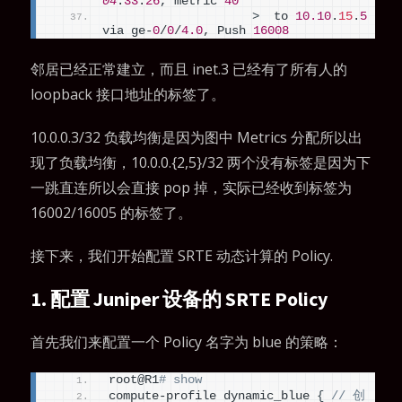
04
:
33
:
26
, metric 
40
>
  to 
10.10
.
15
.
5
via ge-
0
/
0
/
4.0
, Push 
16008
邻居已经正常建立，而且 inet.3 已经有了所有人的
loopback 接口地址的标签了。
10.0.0.3/32 负载均衡是因为图中 Metrics 分配所以出
现了负载均衡，10.0.0.{2,5}/32 两个没有标签是因为下
一跳直连所以会直接 pop 掉，实际已经收到标签为
16002/16005 的标签了。
接下来，我们开始配置 SRTE 动态计算的 Policy.
1. 配置 Juniper 设备的 SRTE Policy
首先我们来配置一个 Policy 名字为 blue 的策略：
root@R1
# show
compute-profile dynamic_blue 
{
// 创