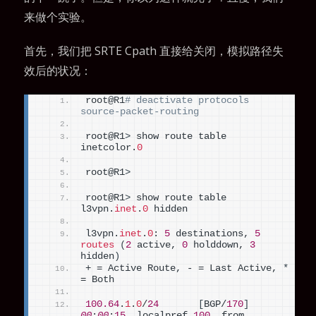
来做个实验。
首先，我们把 SRTE Cpath 直接给关闭，模拟路径失
效后的状况：
root@R1
# deactivate protocols 
source-packet-routing
root@R1
>
 show route table 
inetcolor.
0
root@R1
>
root@R1
>
 show route table 
l3vpn.
inet
.
0
 hidden
l3vpn.
inet
.
0
: 
5
 destinations, 
5
routes
(
2
 active, 
0
 holddown, 
3
hidden
)
+ = Active Route, - = Last Active, 
*
= Both
100.64
.
1
.
0
/
24
[
BGP/
170
]
00
:
00
:
15
, localpref 
100
, from 