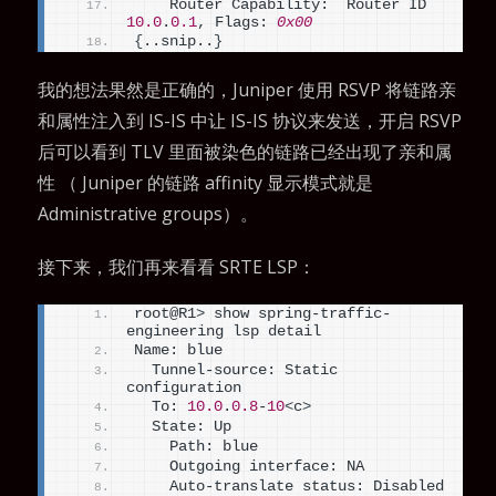
    Router Capability:  Router ID 
10.0
.
0.1
, Flags: 
0x00
{
..snip..
}
我的想法果然是正确的，Juniper 使用 RSVP 将链路亲
和属性注入到 IS-IS 中让 IS-IS 协议来发送，开启 RSVP
后可以看到 TLV 里面被染色的链路已经出现了亲和属
性 （ Juniper 的链路 affinity 显示模式就是
Administrative groups）。
接下来，我们再来看看 SRTE LSP：
root@R1
>
 show spring-traffic-
engineering lsp detail
Name: blue
  Tunnel-source: Static 
configuration
  To: 
10.0
.
0.8
-
10
<
c
>
  State: Up
    Path: blue
    Outgoing interface: NA
    Auto-translate status: Disabled 