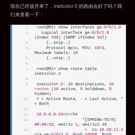
现在已经放开来了，inetcolor.0 的路由会好了吗？我
们来查看一下：
root@R1
>
 show interfaces ge-
0
/
0
/
1.0
  Logical interface ge-
0
/
0
/
1.0
(
Index 
336
)
(
SNMP ifIndex 
547
)
{
..snip..
}
    Protocol mpls, MTU: 
1974
, 
Maximum labels: 
16
{
..snip..
}
root@R1
>
 show route table 
inetcolor.
0
inetcolor.
0
: 
10
 destinations, 
10
routes
(
10
 active, 
0
 holddown, 
0
hidden
)
+ = Active Route, - = Last Active, 
*
= Both
10.0
.
0.8
-
10
<
c
>
/
64
                   *
[
SPRING-TE/
8
]
00
:
00
:
52
, metric 
1
, metric2 
40
>
  to 
10.10
.
12
.
2
via ge-
0
/
0
/
1.0
, Push 
16008
, Push 