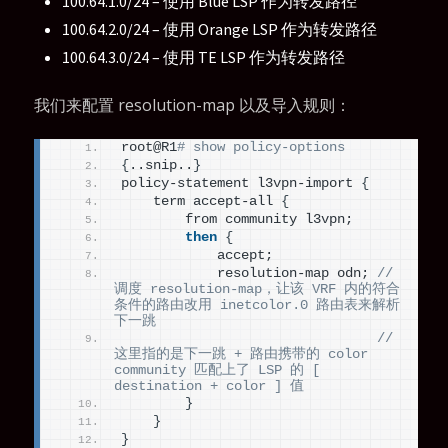
100.64.1.0/24 – 使用 Blue LSP 作为转发路径
100.64.2.0/24 – 使用 Orange LSP 作为转发路径
100.64.3.0/24 – 使用 TE LSP 作为转发路径
我们来配置 resolution-map 以及导入规则：
root@R1
# show policy-options
{
..snip..
}
policy-statement l3vpn-import 
{
    term accept-all 
{
        from community l3vpn;
then
{
            accept;
            resolution-map odn; 
// 
调度 resolution-map，让该 VRF 内的符合
条件的路由改用 inetcolor.0 路由表来解析
下一跳 
// 
这里指的是下一跳 + 路由携带的 color 
community 匹配上了 LSP 的 [ 
destination + color ] 值
}
}
}