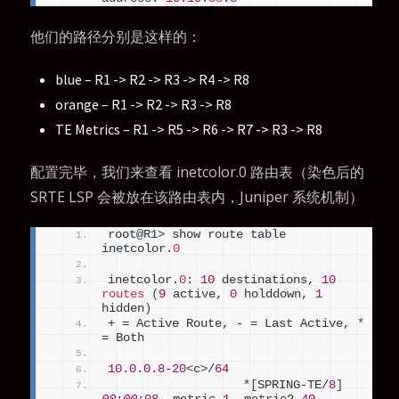
他们的路径分别是这样的：
blue – R1 -> R2 -> R3 -> R4 -> R8
orange – R1 -> R2 -> R3 -> R8
TE Metrics – R1 -> R5 -> R6 -> R7 -> R3 -> R8
配置完毕，我们来查看 inetcolor.0 路由表（染色后的
SRTE LSP 会被放在该路由表内，Juniper 系统机制）
root@R1
>
 show route table 
inetcolor.
0
inetcolor.
0
: 
10
 destinations, 
10
routes
(
9
 active, 
0
 holddown, 
1
hidden
)
+ = Active Route, - = Last Active, 
*
= Both
10.0
.
0.8
-
20
<
c
>
/
64
                   *
[
SPRING-TE/
8
]