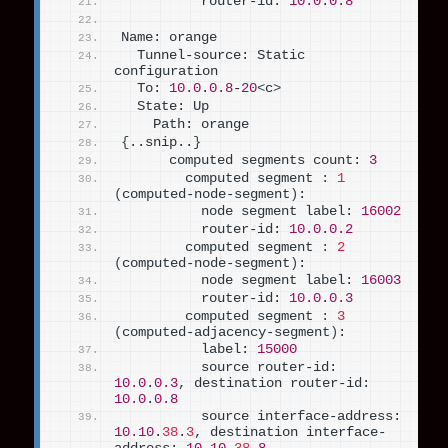
          router-id: 
10.0
.
0.8
Name: orange
  Tunnel-source: Static 
configuration
  To: 
10.0
.
0.8
-
20
<
c
>
  State: Up
    Path: orange
{
..snip..
}
      computed segments count: 
3
        computed segment 
:
1
(
computed-node-segment
)
:
          node segment label: 
16002
          router-id: 
10.0
.
0.2
        computed segment 
:
2
(
computed-node-segment
)
:
          node segment label: 
16003
          router-id: 
10.0
.
0.3
        computed segment 
:
3
(
computed-adjacency-segment
)
:
          label: 
15000
          source router-id: 
10.0
.
0.3
, destination router-id: 
10.0
.
0.8
          source interface-address: 
10.10
.
38
.
3
, destination interface-