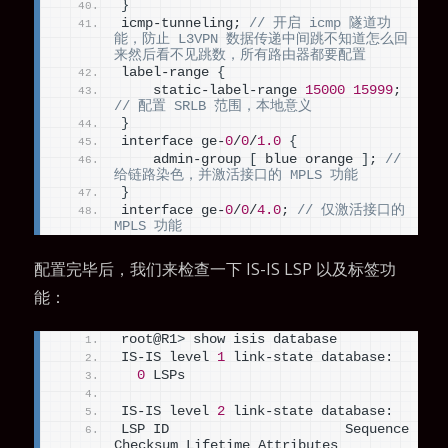
}
icmp-tunneling; 
// 开启 icmp 隧道功
能，防止 L3VPN 数据传递中间跳不知道怎么回
来然后看不见跳数，所有路由器都要配置
label-range 
{
    static-label-range 
15000
15999
; 
// 配置 SRLB 范围，本地意义
}
interface ge-
0
/
0
/
1.0
{
    admin-group 
[
 blue orange 
]
; 
// 
给链路染色，并激活接口的 MPLS 功能
}
interface ge-
0
/
0
/
4.0
; 
// 仅激活接口的 
MPLS 功能
配置完毕后，我们来检查一下 IS-IS LSP 以及标签功
能：
root@R1
>
 show isis database
IS-IS level 
1
 link-state database:
0
 LSPs
IS-IS level 
2
 link-state database:
LSP ID                      Sequence 
Checksum Lifetime Attributes