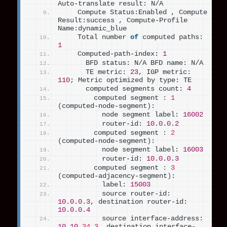
Auto-translate result: N/A
    Compute Status:Enabled , Compute 
Result:success , Compute-Profile 
Name:dynamic_blue
    Total number 
of
 computed paths: 
1
    Computed-path-index: 
1
      BFD status: N/A BFD name: N/A
      TE metric: 
23
, IGP metric: 
110
; Metric optimized by type: TE
      computed segments count: 
4
        computed segment 
:
1
(
computed-node-segment
)
:
          node segment label: 
16002
          router-id: 
10.0
.
0.2
        computed segment 
:
2
(
computed-node-segment
)
:
          node segment label: 
16003
          router-id: 
10.0
.
0.3
        computed segment 
:
3
(
computed-adjacency-segment
)
:
          label: 
15003
          source router-id: 
10.0
.
0.3
, destination router-id: 
10.0
.
0.4
          source interface-address: 
10.10
.
34
.
3
, destination interface-