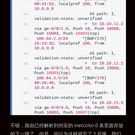
00
:
41
:
52
, localpref 
100
, from 
10.0
.
0.8
                      AS path: I, 
validation-state: unverified
>
  to 
10.10
.
12
.
2
via ge-
0
/
0
/
1.0
, Push 
16
, Push 
16008
, 
Push 
15003
, Push 
16003
(
top
)
100.64
.
2
.
0
/
24
      *
[
BGP/
170
]
15
:
13
:
32
, localpref 
100
, from 
10.0
.
0.8
                      AS path: I, 
validation-state: unverified
>
  to 
10.10
.
12
.
2
via ge-
0
/
0
/
1.0
, Push 
16
, Push 
15000
, 
Push 
16003
(
top
)
100.64
.
3
.
0
/
24
      *
[
BGP/
170
]
00
:
26
:
40
, localpref 
100
, from 
10.0
.
0.8
                      AS path: I, 
validation-state: unverified
>
  to 
10.10
.
15
.
5
via ge-
0
/
0
/
4.0
, Push 
16
, Push 
15000
, 
Push 
16003
, Push 
16007
(
top
)
不错，路由已经解析到对应的 inetcolor.0 表里面存放
的下一跳了。但是，你以为这样就完了？且慢，我们