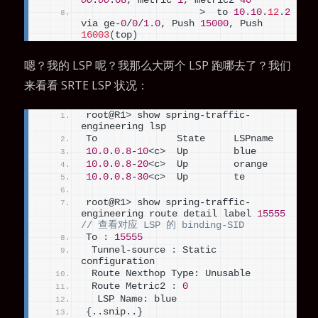
00
:
00
:
08
, metric 
1
, metric2 
40
>
  to 
10.10
.
12
.
2
via ge-
0
/
0
/
1.0
, Push 
15000
, Push 
16003
(
top
)
嗯？我的 LSP 呢？我那么大两个 LSP 跑哪去了？我们
来看看 SRTE LSP 状况：
root@R1
>
 show spring-traffic-
engineering lsp
To              State     LSPname
10.0
.
0.8
-
10
<
c
>
  Up        blue
10.0
.
0.8
-
20
<
c
>
  Up        orange
10.0
.
0.8
-
30
<
c
>
  Up        te
root@R1
>
 show spring-traffic-
engineering route detail label 
15555
// 查看对应 LSP 的 binding-SID
To 
:
15555
 Tunnel-source 
:
 Static 
configuration
 Route Nexthop Type: Unusable
 Route Metric2 
:
0
  LSP Name: blue
{
..snip..
}