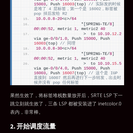
15003
, Push 
16003
(
top
)
// 实际发的时候
是堆了 4 层标签，第一个是 16002，标签被 
pop 掉后发给 R2
10.0
.
0.8
-
20
<
c
>
/
64
                   *
[
SPRING-TE/
8
]
00
:
00
:
52
, metric 
1
, metric2 
40
>
  to 
10.10
.
12
.
2
via ge-
0
/
0
/
1.0
, Push 
15000
, Push 
16003
(
top
)
// 同理
10.0
.
0.8
-
30
<
c
>
/
64
                   *
[
SPRING-TE/
8
]
00
:
00
:
52
, metric 
1
, metric2 
40
>
  to 
10.10
.
15
.
5
via ge-
0
/
0
/
4.0
, Push 
15000
, Push 
16003
, Push 
16007
(
top
)
// 这个是 IGP 
直接到 16007 然后再进行下一步转发，出去时
候并没有 pop 任何标签
果然生效了，将标签堆栈数量放开后，SRTE LSP 下一
跳立刻就生效了，三条 LSP 都被安装进了 inetcolor.0
表内，非常棒。
2. 开始调度流量