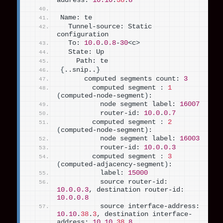
address: 
10.10
.
38
.
8
Name: te
  Tunnel-source: Static 
configuration
  To: 
10.0
.
0.8
-
30
<
c
>
  State: Up
    Path: te
{
..snip..
}
      computed segments count: 
3
        computed segment 
:
1
(
computed-node-segment
)
:
          node segment label: 
16007
          router-id: 
10.0
.
0.7
        computed segment 
:
2
(
computed-node-segment
)
:
          node segment label: 
16003
          router-id: 
10.0
.
0.3
        computed segment 
:
3
(
computed-adjacency-segment
)
:
          label: 
15000
          source router-id: 
10.0
.
0.3
, destination router-id: 
10.0
.
0.8
          source interface-address: 
10.10
.
38
.
3
, destination interface-
address: 
10.10
.
38
.
8