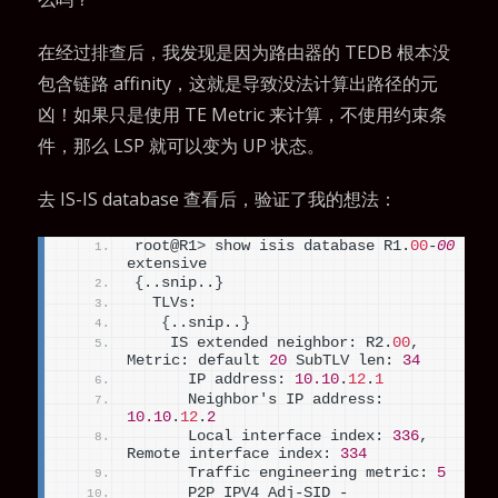
在经过排查后，我发现是因为路由器的 TEDB 根本没
包含链路 affinity，这就是导致没法计算出路径的元
凶！如果只是使用 TE Metric 来计算，不使用约束条
件，那么 LSP 就可以变为 UP 状态。
去 IS-IS database 查看后，验证了我的想法：
root@R1
>
 show isis database R1.
00
-
00
extensive
{
..snip..
}
  TLVs:
{
..snip..
}
    IS extended neighbor: R2.
00
, 
Metric: default 
20
 SubTLV len: 
34
      IP address: 
10.10
.
12
.
1
      Neighbor's IP address: 
10.10
.
12
.
2
      Local interface index: 
336
, 
Remote interface index: 
334
      Traffic engineering metric: 
5
      P2P IPV4 Adj-SID - 