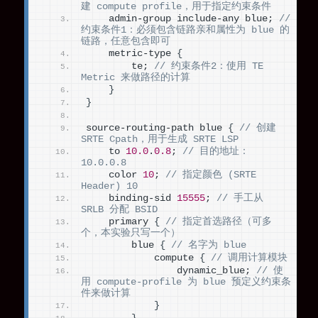
建 compute profile，用于指定约束条件
    admin-group include-any blue; 
// 
约束条件1：必须包含链路亲和属性为 blue 的
链路，任意包含即可
    metric-type 
{
        te; 
// 约束条件2：使用 TE 
Metric 来做路径的计算
}
}
source-routing-path blue 
{
// 创建 
SRTE Cpath，用于生成 SRTE LSP
    to 
10.0
.
0.8
; 
// 目的地址：
10.0.0.8
    color 
10
; 
// 指定颜色 (SRTE 
Header) 10
    binding-sid 
15555
; 
// 手工从 
SRLB 分配 BSID
    primary 
{
// 指定首选路径（可多
个，本实验只写一个）
        blue 
{
// 名字为 blue
            compute 
{
// 调用计算模块
                dynamic_blue; 
// 使
用 compute-profile 为 blue 预定义约束条
件来做计算
}