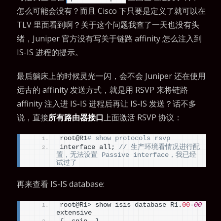
怎么可能会没有？而且 Cisco 下只要是定义了就可以在
TLV 里面看到啊？关于这个问题我查了一天也没有头
绪，Juniper 官方没有写关于链路 affinity 怎么注入到
IS-IS 进程的提示。
最后躺床上的时候灵光一闪，会不会 Juniper 还在使用
远古的 affinity 发送方式，就是用 RSVP 来将链路
affinity 注入进 IS-IS 进程后再让 IS-IS 发送？话不多
说，直接
所有路由器接口
上面激活 RSVP 协议：
root@R1
# show protocols rsvp
interface all; 
// 生产环境看情况进行配
置，无法设置 Passive interface，我已经
试过了
再来查看 IS-IS database:
root@R1
>
 show isis database R1.
00
-
00
extensive